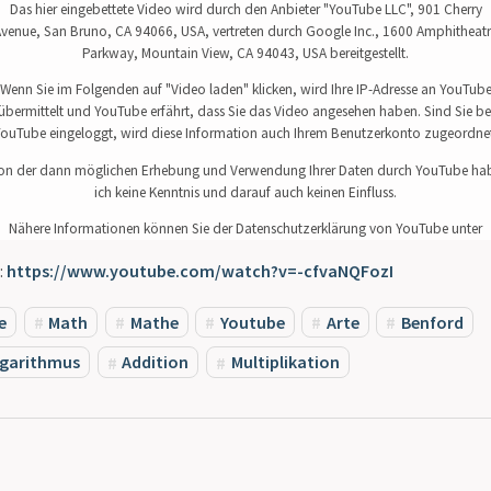
Das hier eingebettete Video wird durch den Anbieter "YouTube LLC", 901 Cherry
venue, San Bruno, CA 94066, USA, vertreten durch Google Inc., 1600 Amphitheat
Parkway, Mountain View, CA 94043, USA bereitgestellt.
Wenn Sie im Folgenden auf "Video laden" klicken, wird Ihre IP-Adresse an YouTub
übermittelt und YouTube erfährt, dass Sie das Video angesehen haben. Sind Sie be
ouTube eingeloggt, wird diese Information auch Ihrem Benutzerkonto zugeordne
on der dann möglichen Erhebung und Verwendung Ihrer Daten durch YouTube ha
ich keine Kenntnis und darauf auch keinen Einfluss.
Nähere Informationen können Sie der Datenschutzerklärung von YouTube unter
www.google.de/intl/de/policies/privacy/
entnehmen.
:
https://www.youtube.com/watch?v=-cfvaNQFozI
Video laden
e
Math
Mathe
Youtube
Arte
Benford
garithmus
Addition
Multiplikation