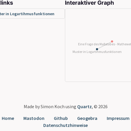
links
Interaktiver Graph
er in Logartihmusfunktionen
Eine Frage des Maßstabes - Mathewel
Muster in Logartihmusfunktionen
Made by Simon Koch using
Quartz
, © 2026
Home
Mastodon
Github
Geogebra
Impressum
Datenschutzhinweise