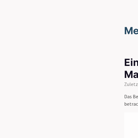
Me
Ei
Ma
Zuletz
Das B
betrac