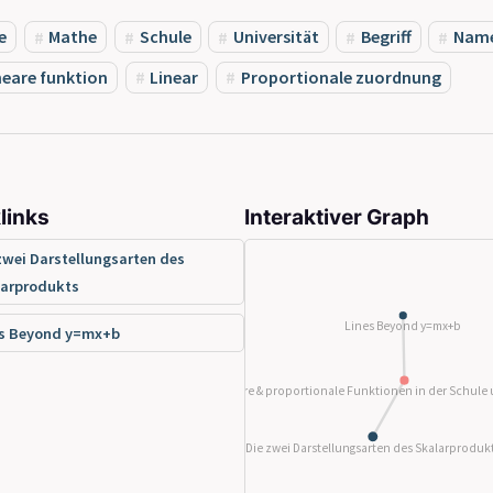
e
Mathe
Schule
Universität
Begriff
Nam
neare funktion
Linear
Proportionale zuordnung
links
Interaktiver Graph
zwei Darstellungsarten des
larprodukts
Lines Beyond y=mx+b
es Beyond y=mx+b
Lineare & proportionale Funktionen in der Schule 
Die zwei Darstellungsarten des Skalarproduk