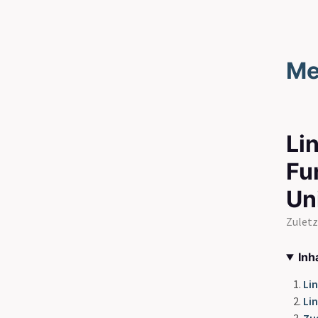
Me
Li
Fu
Un
Zuletz
Inh
Li
Li