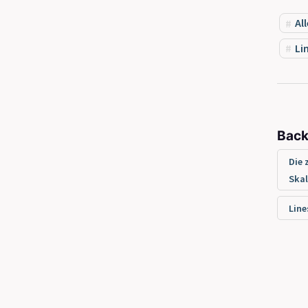
All
Li
Back
Die 
Ska
Lin