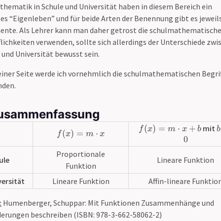
\
0
thematik in Schule und Universität haben in diesem Bereich ein
a
c
t
es “Eigenleben” und für beide Arten der Benennung gibt es jeweil
d
h
nte. Als Lehrer kann man daher getrost die schulmathematisch
o
b
flichkeiten verwenden, sollte sich allerdings der Unterschiede zwi
t
b
 und Universität bewusst sein.
x
{
+
R
iner Seite werde ich vornehmlich die schulmathematischen Begri
b
}
nden.
usammenfassung
f(x)=m
(
)
=
⋅
+
mit
f
x
m
x
b
b
f(x)=m
(
)
=
⋅
f
x
m
x
\cdot x
0
\cdot x
+ b
Proportionale
ule
Lineare Funktion
Funktion
versität
Lineare Funktion
Affin-lineare Funktio
:
Humenberger, Schuppar: Mit Funktionen Zusammenhänge und
erungen beschreiben (ISBN: 978-3-662-58062-2)