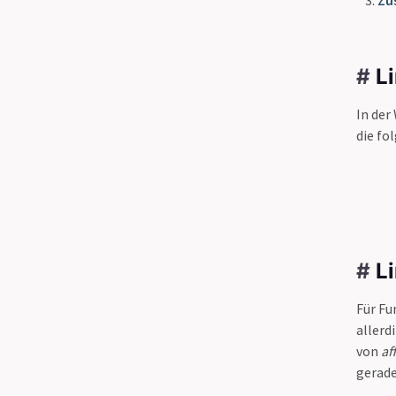
Zu
#
L
In der
die fo
#
L
Für F
allerd
von
af
gerade