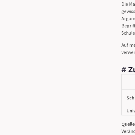
Die Ma
gewiss
Argume
Begrif
Schule
Auf me
verwe
#
Z
Sch
Uni
Quelle
Veränd