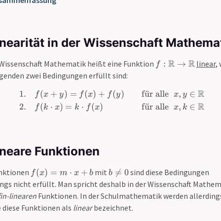
sammenfassung
inearität in der Wissenschaft Mathema
f:
R
R
 Wissenschaft Mathematik heißt eine Funktion
:
→
linear
,
f
\
lgenden zwei Bedingungen erfüllt sind:
m
R
1.
(
+
)
=
(
)
+
(
)
f
u
¨
r alle
,
∈
a
\begin{aligned} &1. \quad 
f
x
y
f
x
f
y
x
x
y
t
R
2.
(
⋅
)
=
⋅
(
)
f
u
¨
r alle
,
∈
f
k
x
k
f
x
x
x
k
h
b
b
{
ineare Funktionen
R
}
f(
b
unktionen
(
)
=
⋅
+
mit

=
0
sind diese Bedingungen
f
x
m
x
b
b
\
x
\
ings nicht erfüllt. Man spricht deshalb in der Wissenschaft Mathe
t
)
n
fin-linearen
Funktionen. In der Schulmathematik werden allerding
o
=
e
\
 diese Funktionen als
linear
bezeichnet.
m
q
m