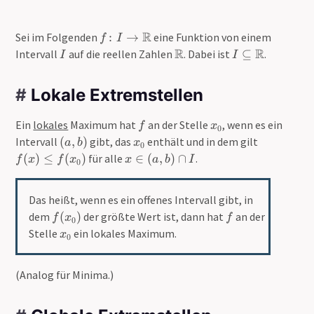
f
R
Sei im Folgenden
:
→
eine Funktion von einem
f
I
\
I
\
R
I
R
Intervall
auf die reellen Zahlen
. Dabei ist
⊆
.
I
I
c
m
\
ol
a
s
#
Lokale Extremstellen
o
t
u
n
h
b
f
x
I
Ein
lokales
Maximum hat
an der Stelle
, wenn es ein
b
se
f
x
0
_
\
(
x
f
b
te
Intervall
(
,
)
gibt, das
enthält und in dem gilt
a
b
x
0
{
t
a
_
(
{
q
x
(
)
≤
(
)
für alle
∈
(
,
)
∩
.
f
x
f
x
x
a
b
I
0
0
o
,
{
x
R
\
\
}
\
b
0
)
}
m
i
m
)
}
\
Das heißt, wenn es ein offenes Intervall gibt, in
a
n
a
l
t
f
f
(
dem
(
)
der größte Wert ist, dann hat
an der
f
x
f
0
t
e
h
(
a
x
Stelle
ein lokales Maximum.
x
0
h
q
b
x
,
_
b
f
b
_
b
{
b
(
{
{
(Analog für Minima.)
)
0
{
x
R
0
\
}
R
_
}
}
c