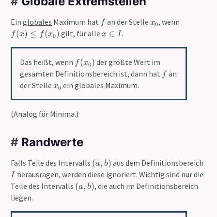
#
Globale Extremstellen
}
{
)
a
0
p
f
x
f
Ein
globales
Maximum hat
an der Stelle
, wenn
}
f
x
I
0
_
(
x
)
(
)
≤
(
)
gilt, für alle
∈
.
f
x
f
x
x
I
0
{
x
\
0
)
i
f
}
\
Das heißt, wenn
(
)
der größte Wert im
n
f
x
0
(
l
f
I
gesamten Definitionsbereich ist, dann hat
an
f
x
e
x
der Stelle
ein globales Maximum.
x
0
_
q
_
{
f
{
0
(
(Analog für Minima.)
0
}
x
}
)
_
#
Randwerte
{
0
(
I
Falls Teile des Intervalls
(
,
)
aus dem Definitionsbereich
}
a
b
a
)
herausragen, werden diese ignoriert. Wichtig sind nur die
I
,
(
Teile des Intervalls
(
,
)
, die auch im Definitionsbereich
a
b
b
a
liegen.
)
,
b