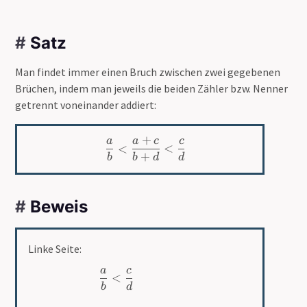
#
Satz
Man findet immer einen Bruch zwischen zwei gegebenen
Brüchen, indem man jeweils die beiden Zähler bzw. Nenner
getrennt voneinander addiert:
+
a
a
c
c
\frac{a}{b}<\frac{a+c}{b+
<
<
+
b
b
d
d
#
Beweis
Linke Seite:
a
c
\begin{aligned} &\quad \fr
<
b
d