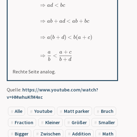
⇒
<
a
d
b
c
⇒
+
<
+
ab
a
d
ab
b
c
⇒
(
+
)
<
(
+
)
a
b
d
b
a
c
+
a
a
c
⇒
<
+
b
b
d
Rechte Seite analog.
Quelle:
https://www.youtube.com/watch?
v=HMwhuKfM4xc
Alle
Youtube
Matt parker
Bruch
Fraction
Kleiner
Größer
Smaller
Bigger
Zwischen
Addition
Math