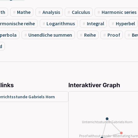
th
Mathe
Analysis
Calculus
Harmonic series
rmonische reihe
Logarithmus
Integral
Hyperbel
perbola
Unendliche summen
Reihe
Proof
Be
ld
links
Interaktiver Graph
rrichtsstunde Gabriels Horn
Unterrichtsstunde Gabriels Horn
Proof without words - Alternating harm