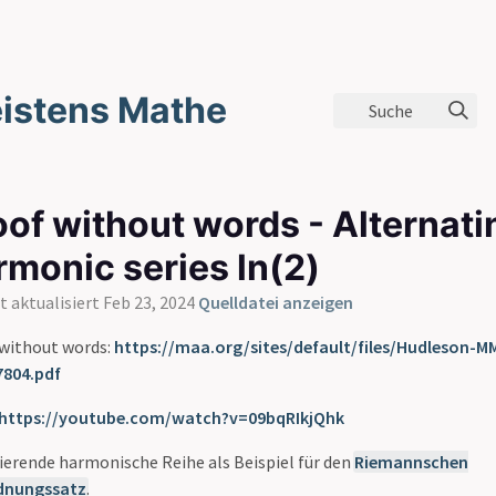
istens Mathe
Suche
oof without words - Alternati
rmonic series ln(2)
t aktualisiert Feb 23, 2024
Quelldatei anzeigen
without words:
https://maa.org/sites/default/files/Hudleson-M
7804.pdf
https://youtube.com/watch?v=09bqRIkjQhk
ierende harmonische Reihe als Beispiel für den
Riemannschen
nungssatz
.