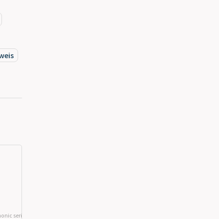
weis
onic series ln(2)