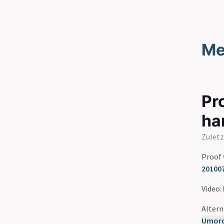
Me
Pr
ha
Zuletz
Proof 
20100
Video:
Altern
Umord