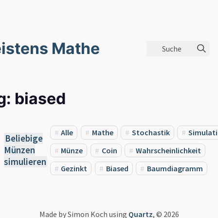
istens Mathe
Suche
g: biased
Alle
Mathe
Stochastik
Simulat
Beliebige
Münzen
Münze
Coin
Wahrscheinlichkeit
simulieren
Gezinkt
Biased
Baumdiagramm
Made by Simon Koch using
Quartz
, © 2026