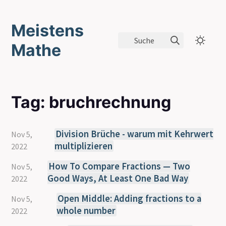
Meistens
Suche
Mathe
Tag: bruchrechnung
Division Brüche - warum mit Kehrwert
Nov 5,
multiplizieren
2022
How To Compare Fractions — Two
Nov 5,
Good Ways, At Least One Bad Way
2022
Open Middle: Adding fractions to a
Nov 5,
whole number
2022