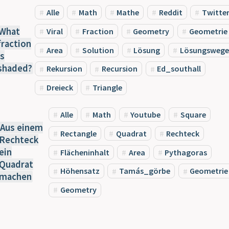
Alle
Math
Mathe
Reddit
Twitte
What
Viral
Fraction
Geometry
Geometrie
fraction
Area
Solution
Lösung
Lösungswege
is
shaded?
Rekursion
Recursion
Ed_southall
Dreieck
Triangle
Alle
Math
Youtube
Square
Aus einem
Rectangle
Quadrat
Rechteck
Rechteck
ein
Flächeninhalt
Area
Pythagoras
Quadrat
Höhensatz
Tamás_görbe
Geometrie
machen
Geometry