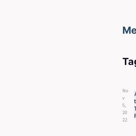
Me
Ta
No
v
5,
20
22