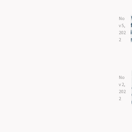
No
v 5,
202
2
No
v 2,
202
2