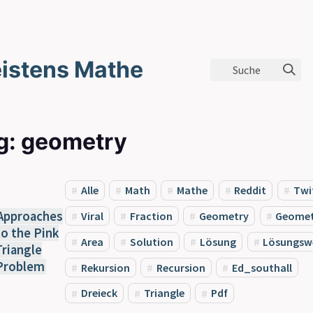
istens Mathe
Suche
g: geometry
Alle
Math
Mathe
Reddit
Twi
Approaches
Viral
Fraction
Geometry
Geomet
to the Pink
Area
Solution
Lösung
Lösungsw
Triangle
Problem
Rekursion
Recursion
Ed_southall
Dreieck
Triangle
Pdf