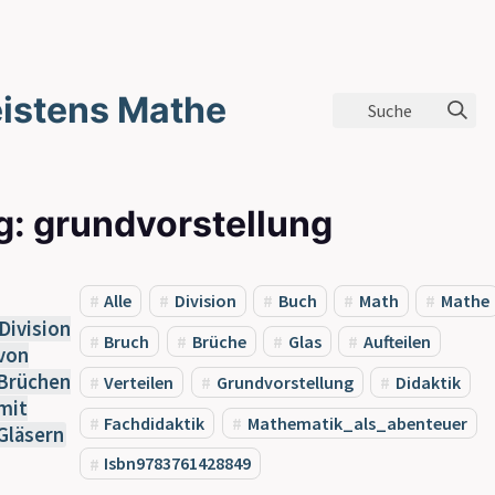
istens Mathe
Suche
g: grundvorstellung
Alle
Division
Buch
Math
Mathe
Division
Bruch
Brüche
Glas
Aufteilen
von
Brüchen
Verteilen
Grundvorstellung
Didaktik
mit
Fachdidaktik
Mathematik_als_abenteuer
Gläsern
Isbn9783761428849