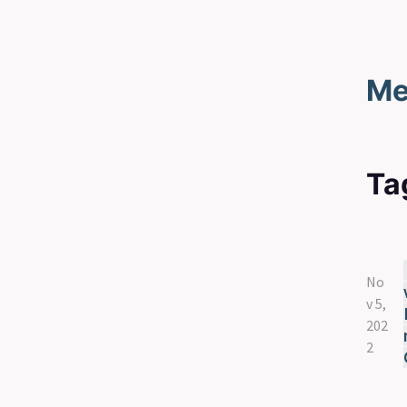
Me
Ta
No
v 5,
202
2