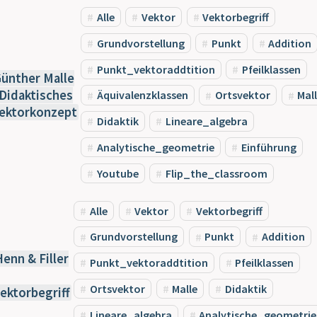
Alle
Vektor
Vektorbegriff
Grundvorstellung
Punkt
Addition
Punkt_vektoraddtition
Pfeilklassen
ünther Malle
 Didaktisches
Äquivalenzklassen
Ortsvektor
Mal
ektorkonzept
Didaktik
Lineare_algebra
Analytische_geometrie
Einführung
Youtube
Flip_the_classroom
Alle
Vektor
Vektorbegriff
Grundvorstellung
Punkt
Addition
Henn & Filler
Punkt_vektoraddtition
Pfeilklassen
Ortsvektor
Malle
Didaktik
ektorbegriff
Lineare_algebra
Analytische_geometrie