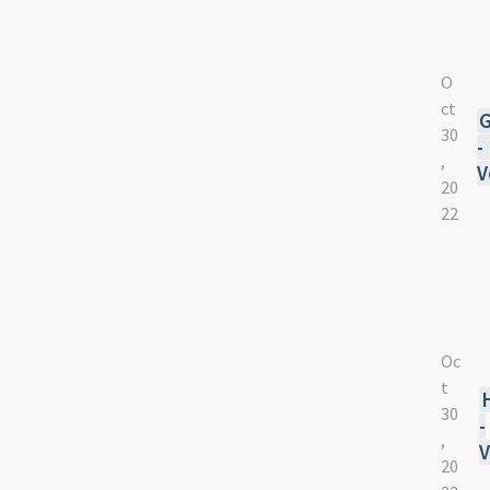
O
ct
G
30
-
,
V
20
22
Oc
t
30
-
,
V
20