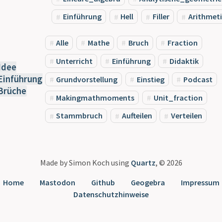
Einführung
Hell
Filler
Arithmet
Alle
Mathe
Bruch
Fraction
Unterricht
Einführung
Didaktik
Idee
Einführung
Grundvorstellung
Einstieg
Podcast
Brüche
Makingmathmoments
Unit_fraction
Stammbruch
Aufteilen
Verteilen
Made by Simon Koch using
Quartz
, © 2026
Home
Mastodon
Github
Geogebra
Impressum
Datenschutzhinweise