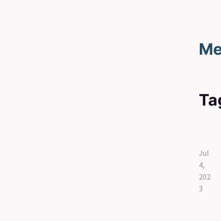
Me
Ta
Jul
4,
202
3