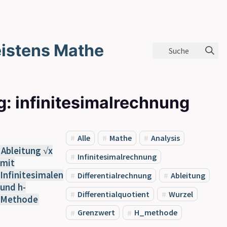
istens Mathe
Suche
g: infinitesimalrechnung
Alle
Mathe
Analysis
Ableitung √x
Infinitesimalrechnung
mit
Infinitesimalen
Differentialrechnung
Ableitung
und h-
Differentialquotient
Wurzel
Methode
Grenzwert
H_methode