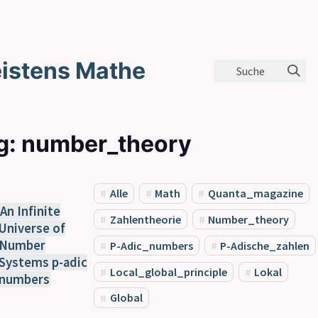
istens Mathe
Suche
g: number_theory
Alle
Math
Quanta_magazine
An Infinite
Zahlentheorie
Number_theory
Universe of
Number
P-Adic_numbers
P-Adische_zahlen
Systems p-adic
Local_global_principle
Lokal
numbers
Global