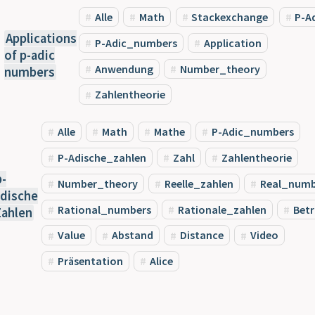
Alle
Math
Stackexchange
P-A
Applications
P-Adic_numbers
Application
of p-adic
Anwendung
Number_theory
numbers
Zahlentheorie
Alle
Math
Mathe
P-Adic_numbers
P-Adische_zahlen
Zahl
Zahlentheorie
p-
Number_theory
Reelle_zahlen
Real_numb
dische
Rational_numbers
Rationale_zahlen
Bet
ahlen
Value
Abstand
Distance
Video
Präsentation
Alice