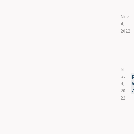
Nov
4,
2022
N
ov
a
4,
Z
20
22