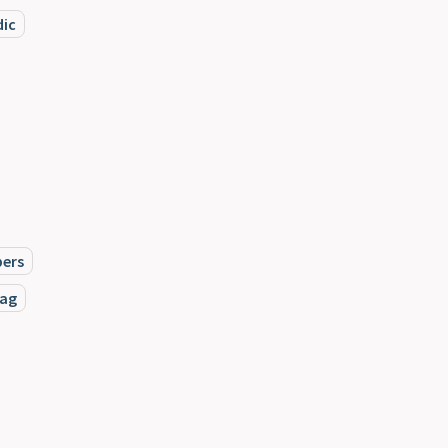
dic
ers
rag