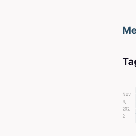
Me
Ta
Nov
4,
202
2