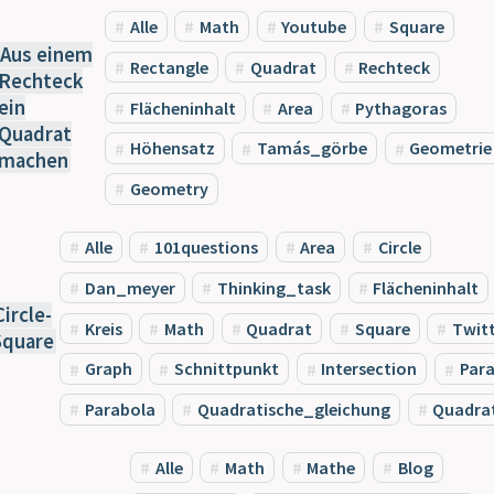
Alle
Math
Youtube
Square
Aus einem
Rectangle
Quadrat
Rechteck
Rechteck
ein
Flächeninhalt
Area
Pythagoras
Quadrat
Höhensatz
Tamás_görbe
Geometrie
machen
Geometry
Alle
101questions
Area
Circle
Dan_meyer
Thinking_task
Flächeninhalt
Circle-
Kreis
Math
Quadrat
Square
Twit
Square
Graph
Schnittpunkt
Intersection
Para
Parabola
Quadratische_gleichung
Quadra
Alle
Math
Mathe
Blog