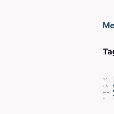
Me
Ta
No
v 3,
202
2