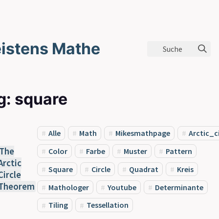
istens Mathe
Suche
g: square
Alle
Math
Mikesmathpage
Arctic_c
The
Color
Farbe
Muster
Pattern
Arctic
Square
Circle
Quadrat
Kreis
Circle
Theorem
Mathologer
Youtube
Determinante
Tiling
Tessellation