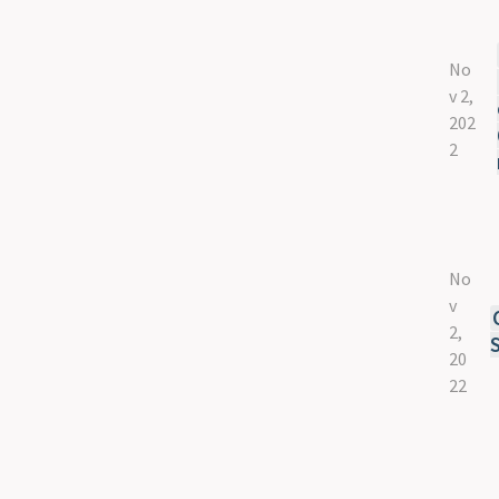
No
v 2,
202
2
No
v
2,
20
22